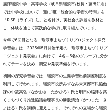
麗澤瑞浪中学・高等学校（岐阜県瑞浪市/校長：藤田知則）
では中学校において、週に1度「総合的な学習の時間」を
「RISE（ライズ）注」と名付け、実社会の課題を教材と
し、体験を通じて実践的な学びに取り組んでいます。
今年で6回目となる「瑞浪市まちづくりプロジェクト探究
学習会」は、2025年5月開催予定の「瑞浪市まちづくりプ
ロジェクト発表会」に向けて、4名～5名のグループに分か
れてテーマを決め、調査や発表準備を行います。
初回の探究学習会では、瑞浪市の生涯学習出前講座制度を
利用して行われます。瑞浪市役所みずなみ未来部市民協働
課の中筬高弘（なかおさ たかひろ）氏と明日の稲津を築
くまちづくり推進協議会理事長の勝股清治（かつまた き
よはる）氏を講師に迎えします。それぞれの立場から瑞浪