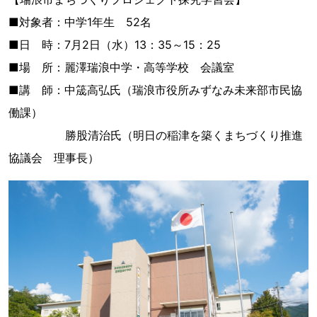
■対象者：中学1年生 52名
■日 時：7月2日（水）13：35～15：25
■場 所：麗澤瑞浪中学・高等学校 会議室
■講 師：中筬高弘氏（瑞浪市役所みずなみ未来部市民協
働課）
勝股清治氏（明日の稲津を築くまちづくり推進
協議会 理事長）