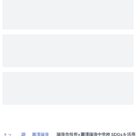
トッ
調
麗澤瑞浪
瑞浪市役所×麗澤瑞浪中学校 SDGsを活用