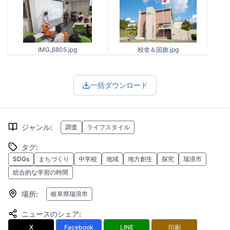
IMG_6805.jpg
校舎＆国旗.jpg
一括ダウンロード
ジャンル
:
調査
ライフスタイル
タグ
:
SDGs
まちづくり
中学校
地域
地方創生
探究
瑞浪市
総合的な学習の時間
場所
:
岐阜県瑞浪市
ニュースのシェア
:
X
Facebook
LINE
印刷