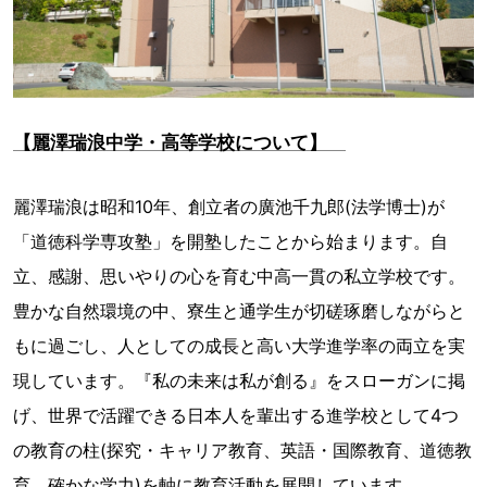
【麗澤瑞浪中学・高等学校について】
麗澤瑞浪は昭和10年、創立者の廣池千九郎(法学博士)が
「道徳科学専攻塾」を開塾したことから始まります。自
立、感謝、思いやりの心を育む中高一貫の私立学校です。
豊かな自然環境の中、寮生と通学生が切磋琢磨しながらと
もに過ごし、人としての成長と高い大学進学率の両立を実
現しています。『私の未来は私が創る』をスローガンに掲
げ、世界で活躍できる日本人を輩出する進学校として4つ
の教育の柱(探究・キャリア教育、英語・国際教育、道徳教
育、確かな学力)を軸に教育活動を展開しています。