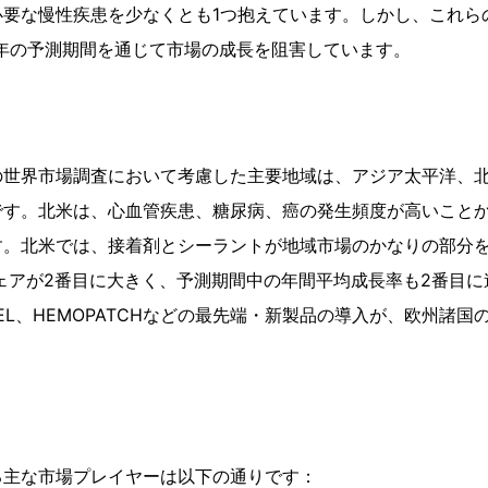
必要な慢性疾患を少なくとも1つ抱えています。しかし、これら
028年の予測期間を通じて市場の成長を阻害しています。
の世界市場調査において考慮した主要地域は、アジア太平洋、
です。北米は、心血管疾患、糖尿病、癌の発生頻度が高いこと
す。北米では、接着剤とシーラントが地域市場のかなりの部分
シェアが2番目に大きく、予測期間中の年間平均成長率も2番目
ISEEL、HEMOPATCHなどの最先端・新製品の導入が、欧州諸
る主な市場プレイヤーは以下の通りです：