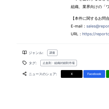
組織、業界向けの「
【本件に関するお問
E-mail：
sales@repo
URL：
https://repor
ジャンル
:
調査
タグ
:
止血剤・組織封鎖剤市場
ニュースのシェア
:
X
Facebook