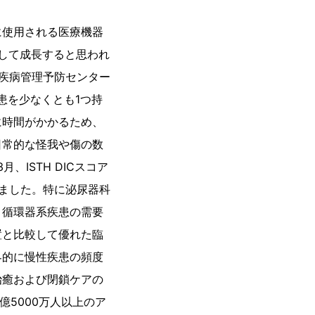
に使用される医療機器
して成長すると思われ
疾病管理予防センター
患を少なくとも1つ持
に時間がかかるため、
日常的な怪我や傷の数
ISTH DICスコア
しました。特に泌尿器科
。循環器系疾患の需要
置と比較して優れた臨
界的に慢性疾患の頻度
治癒および閉鎖ケアの
億5000万人以上のア