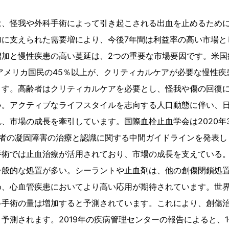
は、怪我や外科手術によって引き起こされる出血を止めるため
加に支えられた需要増により、今後7年間は利益率の高い市場と
増加と慢性疾患の高い蔓延は、2つの重要な市場要因です。米国
アメリカ国民の45％以上が、クリティカルケアが必要な慢性疾
ます。高齢者はクリティカルケアを必要とし、怪我や傷の回復
い。アクティブなライフスタイルを志向する人口動態に伴い、
、市場の成長を牽引しています。国際血栓止血学会は2020年3月、
19患者の凝固障害の治療と認識に関する中間ガイドラインを発表
手術では止血治療が活用されており、市場の成長を支えている
一般的な処置が多い。シーラントや止血剤は、他の創傷閉鎖処
め、心血管疾患においてより高い応用が期待されています。世
科手術の量は増加すると予測されています。これにより、創傷
予測されます。2019年の疾病管理センターの報告によると、1