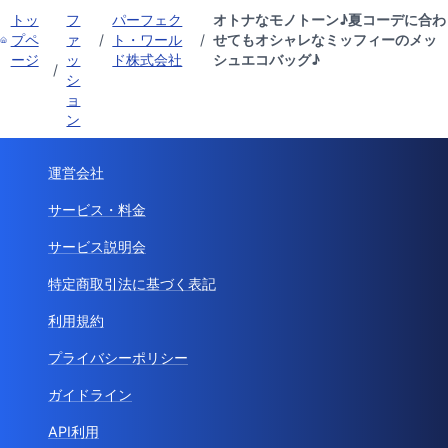
トッ
フ
パーフェク
オトナなモノトーン♪夏コーデに合わ
プペ
ァ
/
ト・ワール
/
せてもオシャレなミッフィーのメッ
ージ
ッ
ド株式会社
シュエコバッグ♪
/
シ
ョ
ン
運営会社
サービス・料金
サービス説明会
特定商取引法に基づく表記
利用規約
プライバシーポリシー
ガイドライン
API利用