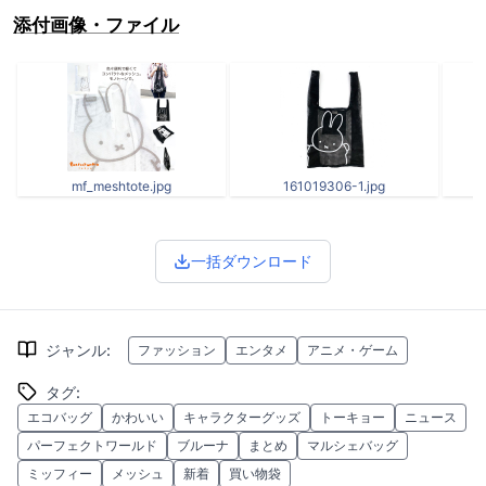
添付画像・ファイル
mf_meshtote.jpg
161019306-1.jpg
一括ダウンロード
ジャンル
:
ファッション
エンタメ
アニメ・ゲーム
タグ
:
エコバッグ
かわいい
キャラクターグッズ
トーキョー
ニュース
パーフェクトワールド
ブルーナ
まとめ
マルシェバッグ
ミッフィー
メッシュ
新着
買い物袋