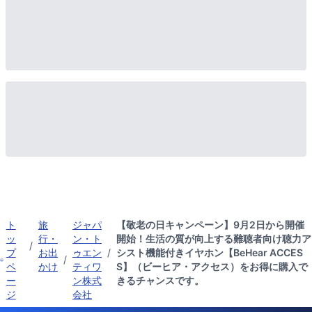
ト
旅
ジャパ
【敬老の日キャンペーン】9月2日から開催
ッ
行・
ン・ト
開始！生活の質が向上する難聴者向け聴力ア
/
プ
お出
ゥエン
/
シスト機能付きイヤホン【BeHear ACCES
/
ペ
かけ
ティワ
S】（ビーヒア・アクセス）をお得に購入で
ー
ン株式
きるチャンスです。
ジ
会社