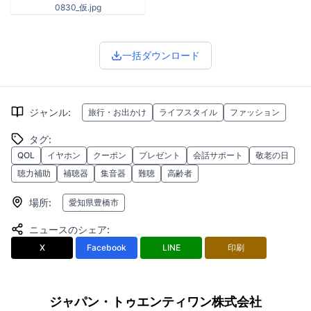
0830_仮.jpg
一括ダウンロード
ジャンル
:
旅行・お出かけ
ライフスタイル
ファッション
タグ
:
QOL
イヤホン
クーポン
プレゼント
会話サポート
敬老の日
聴力補助
補聴器
集音器
難聴
高齢者
場所
:
愛知県豊橋市
ニュースのシェア
:
X
Facebook
LINE
印刷
ジャパン・トゥエンティワン株式会社