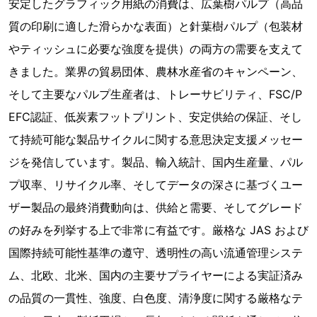
安定したグラフィック用紙の消費は、広葉樹パルプ（高品
質の印刷に適した滑らかな表面）と針葉樹パルプ（包装材
やティッシュに必要な強度を提供）の両方の需要を支えて
きました。業界の貿易団体、農林水産省のキャンペーン、
そして主要なパルプ生産者は、トレーサビリティ、FSC/P
EFC認証、低炭素フットプリント、安定供給の保証、そし
て持続可能な製品サイクルに関する意思決定支援メッセー
ジを発信しています。製品、輸入統計、国内生産量、パル
プ収率、リサイクル率、そしてデータの深さに基づくユー
ザー製品の最終消費動向は、供給と需要、そしてグレード
の好みを列挙する上で非常に有益です。厳格な JAS および
国際持続可能性基準の遵守、透明性の高い流通管理システ
ム、北欧、北米、国内の主要サプライヤーによる実証済み
の品質の一貫性、強度、白色度、清浄度に関する厳格なテ