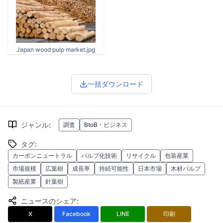
Japan wood pulp market.jpg
一括ダウンロード
ジャンル
:
調査
BtoB・ビジネス
タグ
:
カーボンニュートラル
パルプ化技術
リサイクル
包装産業
市場規模
広葉樹
成長率
持続可能性
日本市場
木材パルプ
製紙産業
針葉樹
ニュースのシェア
:
X
Facebook
LINE
印刷