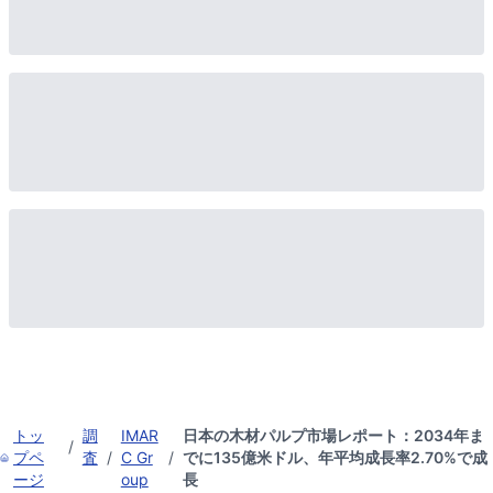
トッ
調
IMAR
日本の木材パルプ市場レポート：2034年ま
/
プペ
査
/
C Gr
/
でに135億米ドル、年平均成長率2.70%で成
ージ
oup
長