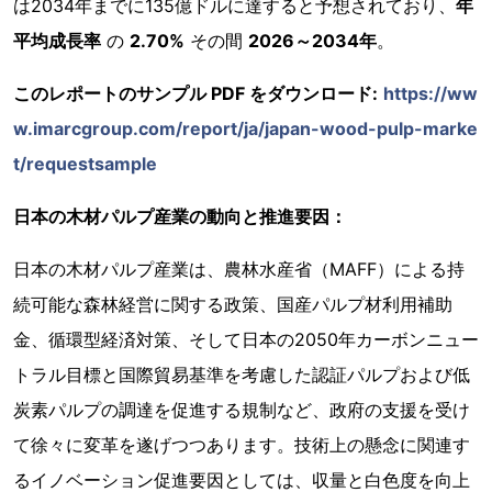
は2034年までに135億ドルに達すると予想されており、
年
平均成長率
の
2.70%
その間
2026～2034年
。
このレポートのサンプル PDF をダウンロード:
https://ww
w.imarcgroup.com/report/ja/japan-wood-pulp-marke
t/requestsample
日本の木材パルプ産業の動向と推進要因：
日本の木材パルプ産業は、農林水産省（MAFF）による持
続可能な森林経営に関する政策、国産パルプ材利用補助
金、循環型経済対策、そして日本の2050年カーボンニュー
トラル目標と国際貿易基準を考慮した認証パルプおよび低
炭素パルプの調達を促進する規制など、政府の支援を受け
て徐々に変革を遂げつつあります。技術上の懸念に関連す
るイノベーション促進要因としては、収量と白色度を向上