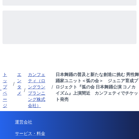
ト
エ
カンフェ
日本舞踊の普及と新たな創造に挑む 男性舞
ッ
ン
ティ（ロ
踊家ユニット＜弧の会＞ ジュニア育成プ
/
プ
タ
ングラン
/
ロジェクト『弧の会 日本舞踊公演 コノカ
/
ペ
メ
プランニ
イズム』上演間近 カンフェティでチケッ
ー
ング株式
ト発売
ジ
会社）
運営会社
サービス・料金