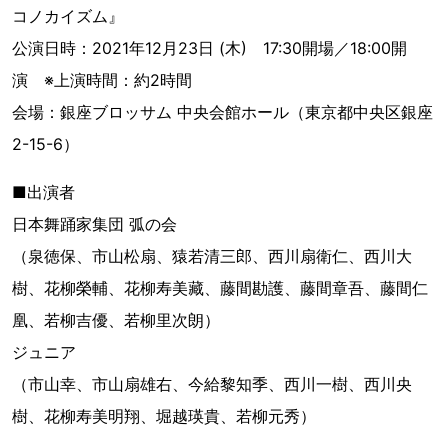
コノカイズム』
公演日時：2021年12月23日 (木) 17:30開場／18:00開
演 ※上演時間：約2時間
会場：銀座ブロッサム 中央会館ホール（東京都中央区銀座
2-15-6）
■出演者
日本舞踊家集団 弧の会
（泉徳保、市山松扇、猿若清三郎、西川扇衛仁、西川大
樹、花柳榮輔、花柳寿美藏、藤間勘護、藤間章吾、藤間仁
凰、若柳吉優、若柳里次朗）
ジュニア
（市山幸、市山扇雄右、今給黎知季、西川一樹、西川央
樹、花柳寿美明翔、堀越瑛貴、若柳元秀）