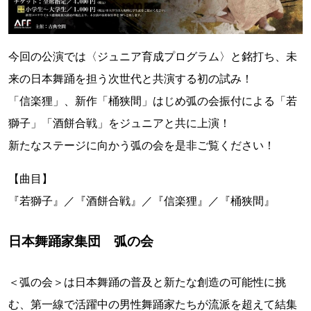
今回の公演では〈ジュニア育成プログラム〉と銘打ち、未
来の日本舞踊を担う次世代と共演する初の試み！
「信楽狸」、新作「桶狭間」はじめ弧の会振付による「若
獅子」「酒餅合戦」をジュニアと共に上演！
新たなステージに向かう弧の会を是非ご覧ください！
【曲目】
『若獅子』／『酒餅合戦』／『信楽狸』／『桶狭間』
日本舞踊家集団 弧の会
＜弧の会＞は日本舞踊の普及と新たな創造の可能性に挑
む、第一線で活躍中の男性舞踊家たちが流派を超えて結集