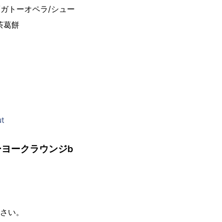
/ガトーオペラ/シュー
茶葛餅
89-0787
ut
ヨークラウンジb
ださい。