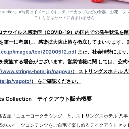
ets Collection』※写真はイメージです。ティーカップなどの食器、お花
ご）などはセットに含まれません
ロナウイルス感染症（COVID-19）の国内での発生状況を
を第一に考慮し、感染拡大防止策を徹底してまいります。 
l.co.jp/images/top/20200512.pdf
また、社会情勢により
を実施する場合がございます。営業情報に関 しては、公式H
//www.strings-hotel.jp/nagoya/
） ストリングスホテル 八事
tel.jp/yagoto/
） をご確認ください。
ets Collection」テイクアウト販売概要
名古屋「ニューヨークラウンジ」と、ストリングスホテル 八事 
人気のスイーツコンテンツをご自宅で楽しめるテイクアウトセッ