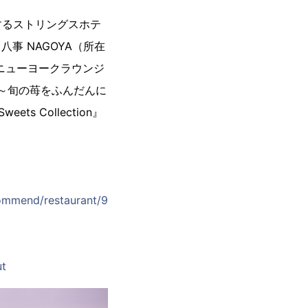
するストリングスホテ
事 NAGOYA（所在
「ニューヨークラウンジ
）～旬の苺をふんだんに
 Collection』
89-0787
commend/restaurant/9
ut