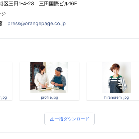
都港区三田1-4-28 三田国際ビル16F
ージ
遠藤
press@orangepage.co.jp
.jpg
profile.jpg
hiranoremi.jpg
一括ダウンロード