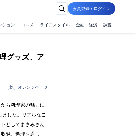
会員登録 / ログイン
ッション
コスメ
ライフスタイル
金融・経済
調査
調理グッズ、ア
（株）オレンジページ
度から料理家の魅力に
しました。リアルなご
ントとしてまさみさん
も収録。料理を通し