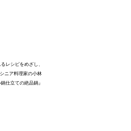
れるレシピをめざし、
父でシニア料理家の小林
小鍋仕立ての絶品鍋』