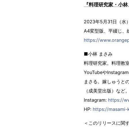
『料理研究家・小林
2023年5月31日（
A4変型版、平綴じ、
https://www.orange
■小林 まさみ
料理研究家。料理教
YouTubeやIns
まさる。嫁しゅうと
（成美堂出版）など
Instagram:
https://
HP:
https://masami-
＜このリリースに関