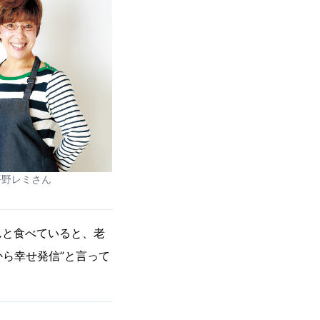
平野レミさん
んと食べていると、老
から幸せ発信”と言って
）