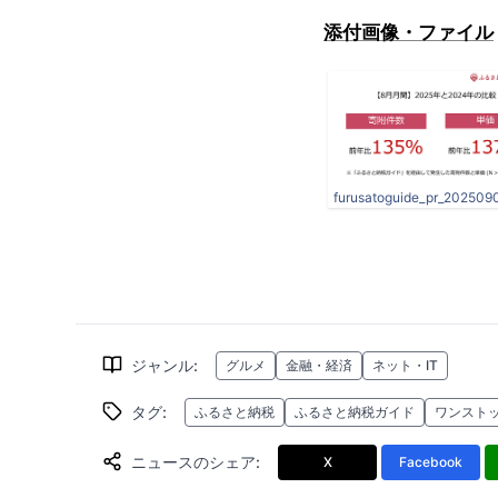
添付画像・ファイル
furusatoguide_pr_202509
ジャンル
:
グルメ
金融・経済
ネット・IT
タグ
:
ふるさと納税
ふるさと納税ガイド
ワンスト
ニュースのシェア
:
X
Facebook