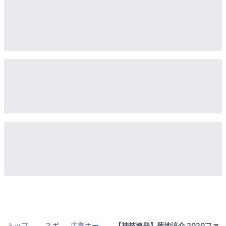
トップ
スポ
広島ホー
【神技連発】菊池涼介 2020ファ