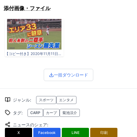
添付画像・ファイル
【コピー付き】2020年11月11日「【神技連発】菊池涼介 2020ファインプレー集！」.pg.jpg
一括ダウンロード
ジャンル
:
スポーツ
エンタメ
タグ
:
CARP
カープ
菊池涼介
ニュースのシェア
:
X
Facebook
LINE
印刷