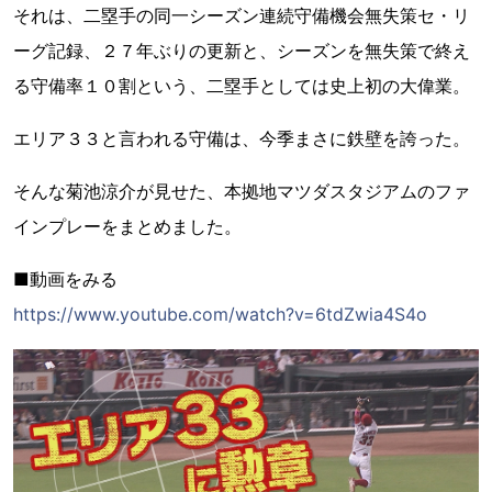
それは、二塁手の同一シーズン連続守備機会無失策セ・リ
ーグ記録、２７年ぶりの更新と、シーズンを無失策で終え
る守備率１０割という、二塁手としては史上初の大偉業。
エリア３３と言われる守備は、今季まさに鉄壁を誇った。
そんな菊池涼介が見せた、本拠地マツダスタジアムのファ
インプレーをまとめました。
■動画をみる
https://www.youtube.com/watch?v=6tdZwia4S4o