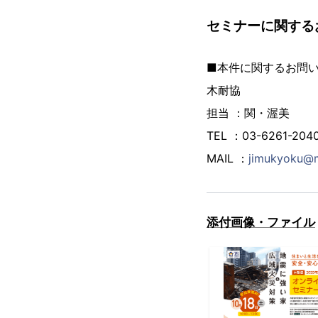
セミナーに関する
■本件に関するお問
木耐協
担当 ：関・渥美
TEL ：03-6261-204
MAIL ：
jimukyoku@
添付画像・ファイル