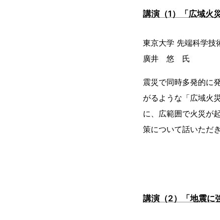
講演（1）「広域火
東京大学 先端科学技
廣井 悠 氏
震災で同時多発的に
がるような「広域火
に、広範囲で火災が
策について話いただ
講演（2）「地震に