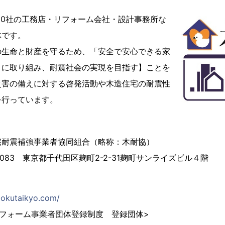
000社の工務店・リフォーム会社・設計事務所な
体です。
の生命と財産を守るため、「安全で安心できる家
」に取り組み、耐震社会の実現を目指す】ことを
災害の備えに対する啓発活動や木造住宅の耐震性
を行っています。
宅耐震補強事業者協同組合（略称：木耐協）
0083 東京都千代田区麹町2-2-31麹町サンライズビル４階
mokutaikyo.com/
フォーム事業者団体登録制度 登録団体>