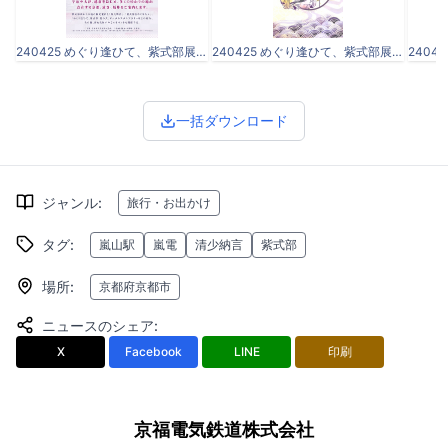
240425 めぐり逢ひて、紫式部展⑤使用画像①イベントロゴ.jpeg
240425 めぐり逢ひて、紫式部展⑥使用画像②フリーきっぷ.jpg
一括ダウンロード
ジャンル
:
旅行・お出かけ
タグ
:
嵐山駅
嵐電
清少納言
紫式部
場所
:
京都府京都市
ニュースのシェア
:
X
Facebook
LINE
印刷
京福電気鉄道株式会社