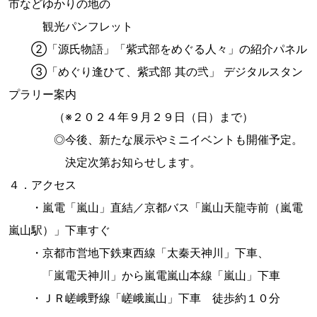
市などゆかりの地の
観光パンフレット
②「源氏物語」「紫式部をめぐる人々」の紹介パネル
③「めぐり逢ひて、紫式部 其の弐」 デジタルスタン
プラリー案内
（※２０２４年９月２９日（日）まで）
◎今後、新たな展示やミニイベントも開催予定。
決定次第お知らせします。
４．アクセス
・嵐電「嵐山」直結／京都バス「嵐山天龍寺前（嵐電
嵐山駅）」下車すぐ
・京都市営地下鉄東西線「太秦天神川」下車、
「嵐電天神川」から嵐電嵐山本線「嵐山」下車
・ＪＲ嵯峨野線「嵯峨嵐山」下車 徒歩約１０分