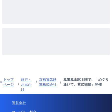
トップ
旅行・
京福電気鉄
嵐電嵐山駅３階で、「めぐり
/
/
ページ
/
お出か
道株式会社
逢ひて、紫式部展」開催
け
運営会社
サービス・料金