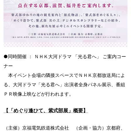
●同時開催 ： ＮＨＫ大河ドラマ 「光る君へ」 ご案内コー
ナー
本イベント会場の隣接スペースでＮＨＫ京都放送局によ
る、大河ドラマ「光る君へ」出演者全身パネル展示、番組
ＰＲ映像上映などが行われます。
【「めぐり逢ひて、紫式部展」概要】
（主催）京福電気鉄道株式会社 （企画・協力）京都府、