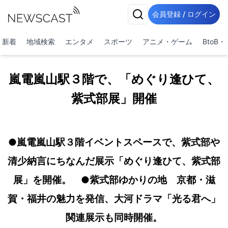
会員登録 / ログイン
新着
地域検索
エンタメ
スポーツ
アニメ・ゲーム
BtoB
嵐電嵐山駅３階で、「めぐり逢ひて、
紫式部展」開催
●嵐電嵐山駅３階イベントスペースで、紫式部や
清少納言にちなんだ展示「めぐり逢ひて、紫式部
展」を開催。 ●紫式部ゆかりの地 京都・滋
賀・福井の魅力を発信、大河ドラマ「光る君へ」
関連展示も同時開催。