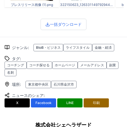
プレスリリース画像 (1).png
322150623_1263311497929443_8582721782235945145_n.png
biz
一括ダウンロード
ジャンル
:
BtoB・ビジネス
ライフスタイル
金融・経済
タグ
:
コーチング
コーチ探せる
ホームページ
メールアドレス
副業
名刺
場所
:
東京都中央区
石川県金沢市
ニュースのシェア
:
X
Facebook
LINE
印刷
株式会社シェヘラザード