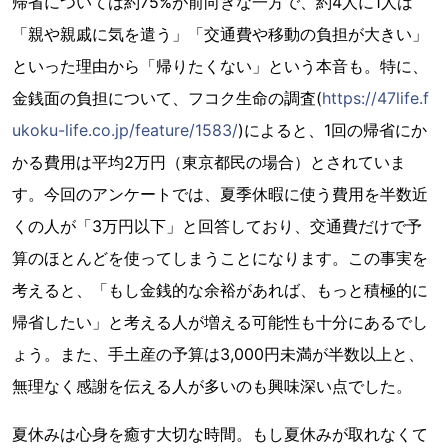
帰省については約75%が前向きな一方で、約4人に1人は
「親や親戚に気を遣う」「交通費や移動の負担が大きい」
といった理由から「帰りたくない」という本音も。特に、
金銭面の負担について、フコク生命の調査(
https://47life.f
ukoku-life.co.jp/feature/1583/
)によると、1回の帰省にか
かる費用は平均2万円（東京都民の場合）とされていま
す。今回のアンケートでは、夏季休暇に使う費用を半数近
くの人が「3万円以下」と回答しており、交通費だけで予
算のほとんどを使ってしまうことになります。この事実を
考えると、「もし金銭的な余裕があれば、もっと積極的に
帰省したい」と考える人が増える可能性も十分にあるでし
ょう。また、手土産の予算は3,000円未満が半数以上と、
無理なく感謝を伝える人が多いのも興味深い点でした。
夏休みは心身を癒す大切な時間。もし夏休みが取れなくて