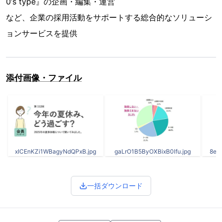
0’s type』の企画・編集・運営
など、企業の採用活動をサポートする総合的なソリューシ
ョンサービスを提供
添付画像・ファイル
xICEnKZi1WBagyNdQPxB.jpg
gaLrO1B5ByOXBixB0lfu.jpg
8ey
一括ダウンロード