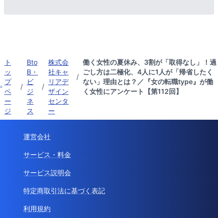
ト
Bto
株式会
働く女性の夏休み、3割が「取得なし」！過
ッ
B・
社キャ
ごし方は二極化、4人に1人が「帰省したく
/
プ
ビ
リアデ
ない」理由とは？／『女の転職type』が働
/
/
ペ
ジ
ザイン
く女性にアンケート【第112回】
ー
ネ
センタ
ジ
ス
ー
運営会社
サービス・料金
サービス説明会
特定商取引法に基づく表記
利用規約