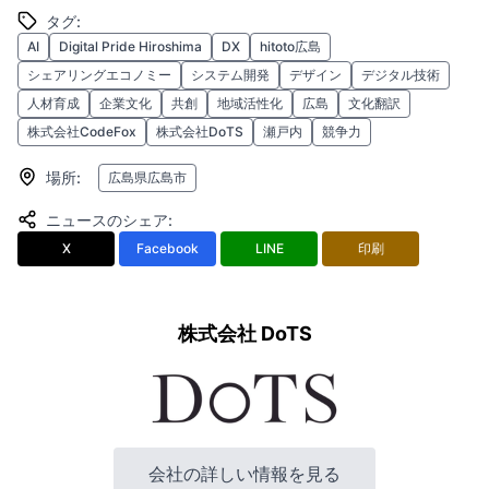
タグ
:
AI
Digital Pride Hiroshima
DX
hitoto広島
シェアリングエコノミー
システム開発
デザイン
デジタル技術
人材育成
企業文化
共創
地域活性化
広島
文化翻訳
株式会社CodeFox
株式会社DoTS
瀬戸内
競争力
場所
:
広島県広島市
ニュースのシェア
:
X
Facebook
LINE
印刷
株式会社 DoTS
会社の詳しい情報を見る