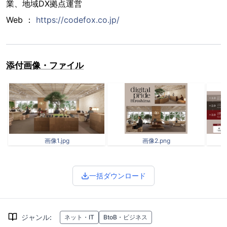
業、地域DX拠点運営
Web ：
https://codefox.co.jp/
添付画像・ファイル
画像1.jpg
画像2.png
一括ダウンロード
ジャンル
:
ネット・IT
BtoB・ビジネス