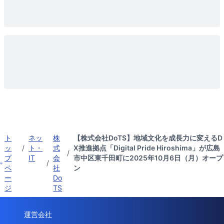
ト
ネッ
株
【株式会社DoTS】地域文化を成長力に変えるD
ッ
/
ト・
式
X推進拠点「Digital Pride Hiroshima」が広島
/
プ
IT
会
市中区東千田町に2025年10月6日（月）オープ
/
ペ
社
ン
ー
Do
ジ
TS
運営会社