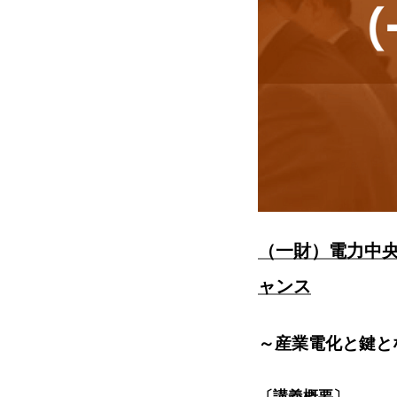
（一財）電力中央
ャンス
～産業電化と鍵と
〔講義概要〕