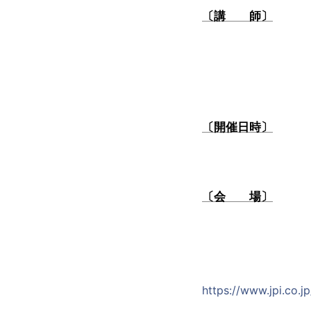
〔講 師〕
〔開催日時〕
〔会 場〕
https://www.jpi.co.j