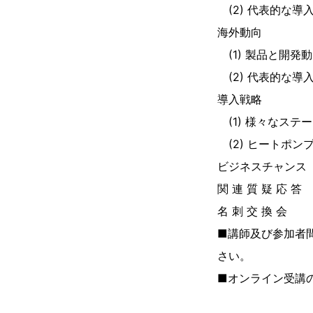
(2) 代表的な導
海外動向
(1) 製品と開発
(2) 代表的な導
導入戦略
(1) 様々なステ
(2) ヒートポン
ビジネスチャンス
関 連 質 疑 応 答
名 刺 交 換 会
■講師及び参加者
さい。
■オンライン受講