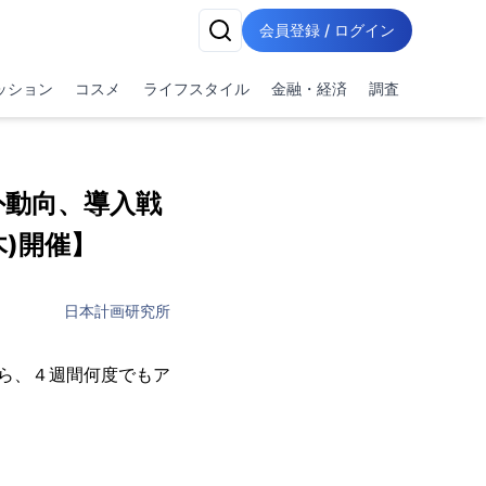
会員登録 / ログイン
ッション
コスメ
ライフスタイル
金融・経済
調査
外動向、導入戦
木)開催】
日本計画研究所
ら、４週間何度でもア