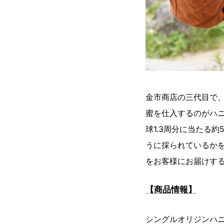
金市商店の三代目で
蜜を仕入するのがハニ
球1.3周分に当たる
うに採られているか
をお客様にお届けす
【商品情報】
シングルオリジンハ