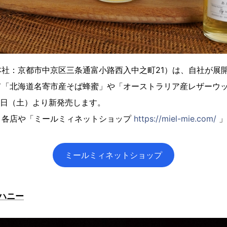
社：京都市中京区三条通富小路西入中之町21）は、自社が展
て「北海道名寄市産そば蜂蜜」や「オーストラリア産レザーウッ
25日（土）より新発売します。
ィ各店や「ミールミィネットショップ
https://miel-mie.com/
」
ミールミィネットショップ
ハニー