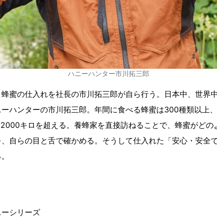
ハニーハンター市川拓三郎
、蜂蜜の仕入れを社長の市川拓三郎が自ら行う。日本中、世界
ーハンターの市川拓三郎。年間に食べる蜂蜜は300種類以上
約52000キロを超える。養蜂家を直接訪ねることで、蜂蜜がど
を、自らの目と舌で確かめる。そうして仕入れた「安心・安全
る。
ニーシリーズ