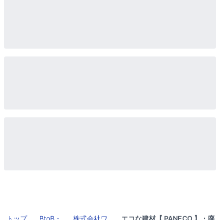
トップ
BtoB・
株式会社ワ
エコな建材【 PANECO 】・廃