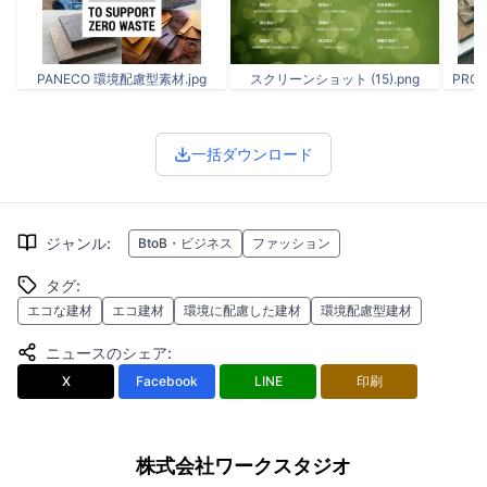
PANECO 環境配慮型素材.jpg
スクリーンショット (15).png
PROJE
一括ダウンロード
ジャンル
:
BtoB・ビジネス
ファッション
タグ
:
エコな建材
エコ建材
環境に配慮した建材
環境配慮型建材
ニュースのシェア
:
X
Facebook
LINE
印刷
株式会社ワークスタジオ