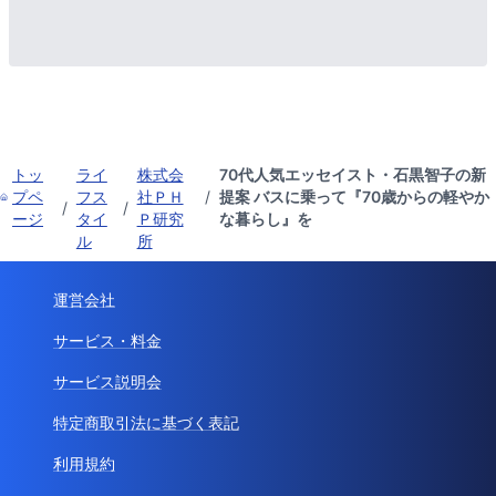
トッ
ライ
株式会
70代人気エッセイスト・石黒智子の新
プペ
フス
社ＰＨ
/
提案 バスに乗って『70歳からの軽やか
/
/
ージ
タイ
Ｐ研究
な暮らし』を
ル
所
運営会社
サービス・料金
サービス説明会
特定商取引法に基づく表記
利用規約