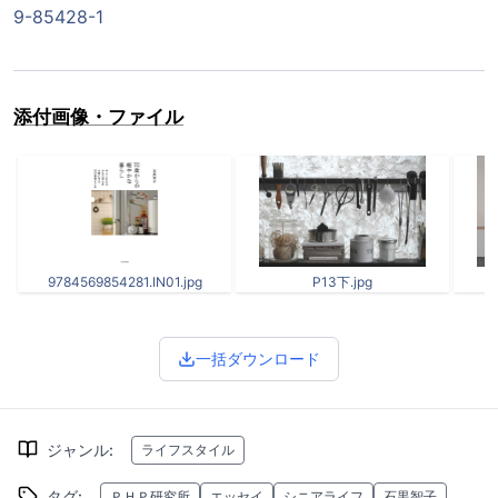
9-85428-1
添付画像・ファイル
9784569854281.IN01.jpg
P13下.jpg
一括ダウンロード
ジャンル
:
ライフスタイル
タグ
:
ＰＨＰ研究所
エッセイ
シニアライフ
石黒智子