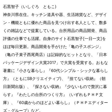
石黒智子（いしぐろ ともこ)
神奈川県在住。キッチン道具や器、生活雑貨など、デザイ
ン・機能ともに優れた商品を見つけ出す名人として、数多
くの雑誌などで提案している。台所用品の商品開発、商品
評価の仕事でも活躍。自身のサイト石黒智子[一日一文]を
ほぼ毎日更新。商品開発を手がけた「亀の子スポンジ」
（亀の子束子西尾商店）は記録的なヒットとなり、「日本
パッケージデザイン大賞2017」で大賞を受賞する。おもな
著書に『小さな暮らし』『60代シンプル・シックな暮らし
方』（ともにSBクリエイティブ)、『捨てない収納』（朝
日新聞出版）、『探さない収納』『少ないもので贅沢に暮
らす』『わたしの台所のつくり方』（いずれもＰＨＰ文
庫）、『60歳からのほどよい暮らし』（ＰＨＰエディター
ズ・グループ）など。