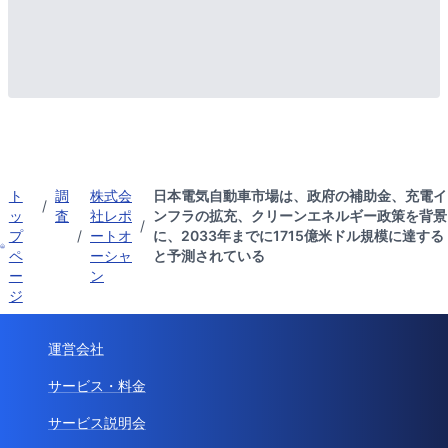
ト
調
株式会
日本電気自動車市場は、政府の補助金、充電イ
/
ッ
査
社レポ
ンフラの拡充、クリーンエネルギー政策を背景
/
プ
/
ートオ
に、2033年までに1715億米ドル規模に達する
ペ
ーシャ
と予測されている
ー
ン
ジ
運営会社
サービス・料金
サービス説明会