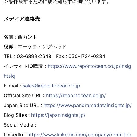
ンを作成するために疲れ知らずに働いています。
メディア連絡先:
名前 : 西カント
役職 : マーケティングヘッド
TEL : 03-6899-2648 | Fax : 050-1724-0834
インサイトIQ購読：
https://www.reportocean.co.jp/insig
htsiq
E-mail :
sales@reportocean.co.jp
Official Site URL :
https://reportocean.co.jp/
Japan Site URL :
https://www.panoramadatainsights.jp/
Blog Sites :
https://japaninsights.jp/
Social Media :
LinkedIn :
https://www.linkedin.com/company/reportoc