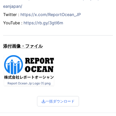
eanjapan/
Twitter :
https://x.com/ReportOcean_JP
YouTube :
https://rb.gy/3gtl6m
添付画像・ファイル
Report Ocean Jp Logo (1).png
一括ダウンロード