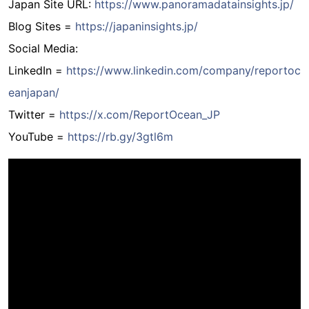
Japan Site URL:
https://www.panoramadatainsights.jp/
Blog Sites =
https://japaninsights.jp/
Social Media:
LinkedIn =
https://www.linkedin.com/company/reportoc
eanjapan/
Twitter =
https://x.com/ReportOcean_JP
YouTube =
https://rb.gy/3gtl6m