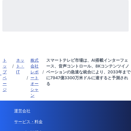
ト
ネッ
株式
スマートテレビ市場は、AI搭載インターフェ
ッ
/
ト・
会社
ース、音声コントロール、8Kコンテンツイノ
プ
IT
レポ
/
ベーションの急速な統合により、2033年まで
ペ
/
ート
に7947億3300万米ドルに達すると予測され
ー
オー
る
ジ
シャ
ン
運営会社
サービス・料金