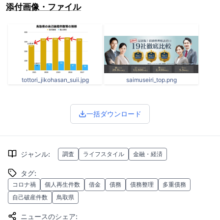
添付画像・ファイル
tottori_jikohasan_suii.jpg
saimuseiri_top.png
一括ダウンロード
ジャンル
:
調査
ライフスタイル
金融・経済
タグ
:
コロナ禍
個人再生件数
借金
債務
債務整理
多重債務
自己破産件数
鳥取県
ニュースのシェア
: