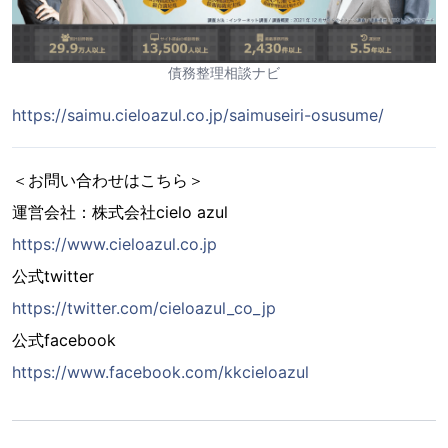
債務整理相談ナビ
https://saimu.cieloazul.co.jp/saimuseiri-osusume/
＜お問い合わせはこちら＞
運営会社：株式会社cielo azul
https://www.cieloazul.co.jp
公式twitter
https://twitter.com/cieloazul_co_jp
公式facebook
https://www.facebook.com/kkcieloazul