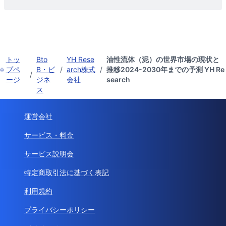
トッ
Bto
YH Rese
油性流体（泥）の世界市場の現状と
プペ
B・ビ
/
arch株式
/
推移2024-2030年までの予測 YH Re
/
ージ
ジネ
会社
search
ス
運営会社
サービス・料金
サービス説明会
特定商取引法に基づく表記
利用規約
プライバシーポリシー