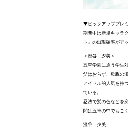
▼ピックアッププレ
期間中は新規キャラ
ト』の出現確率がア
＜澄谷 夕美＞
五車学園に通う学生
父はおらず、母親の
アイドル的人気を持つヘ
ている。
忍法で髪の色などを変
間は五車の中でもご
澄谷 夕美