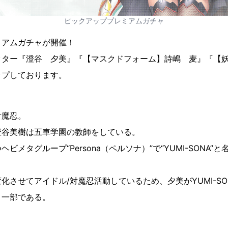
ピックアッププレミアムガチャ
ミアムガチャが開催！
クター『澄谷 夕美』『【マスクドフォーム】詩嶋 麦』『【
ップしております。
対魔忍。
澄谷美樹は五車学園の教師をしている。
ビメタグループ“Persona（ペルソナ）”で“YUMI-SONA”
化させてアイドル/対魔忍活動しているため、夕美がYUMI-S
く一部である。