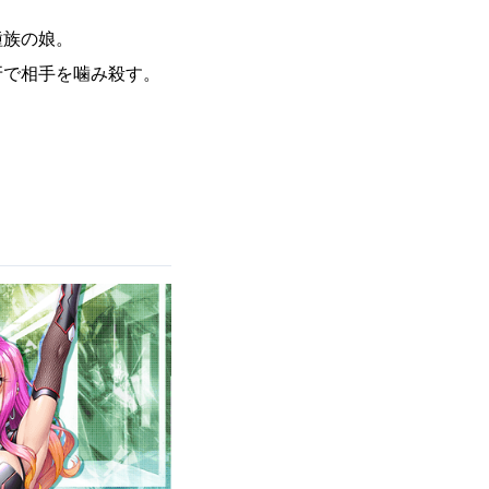
種族の娘。
牙で相手を噛み殺す。