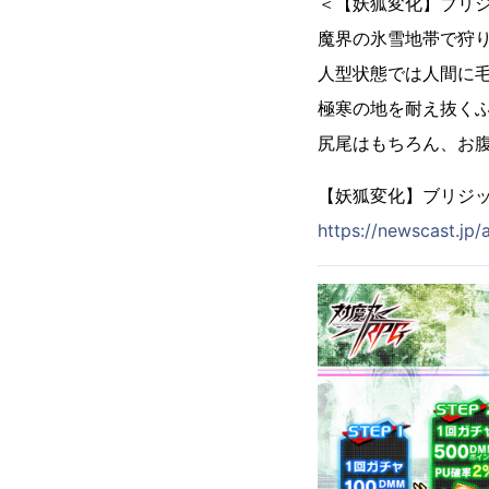
＜【妖狐変化】ブリ
魔界の氷雪地帯で狩
人型状態では人間に
極寒の地を耐え抜く
尻尾はもちろん、お
【妖狐変化】ブリジ
https://newscast.j