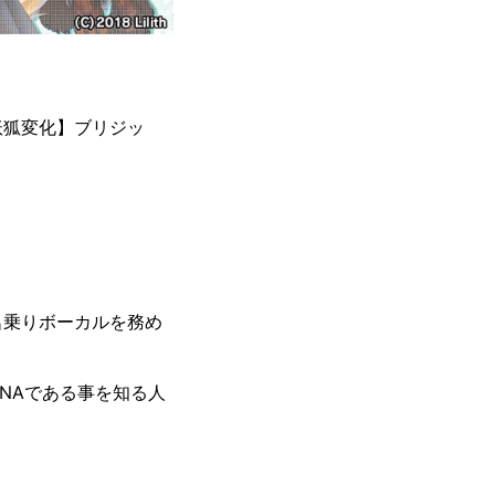
妖狐変化】ブリジッ
と名乗りボーカルを務め
ONAである事を知る人