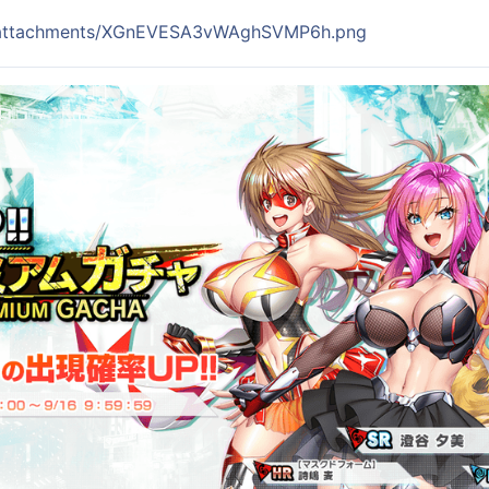
jp/attachments/XGnEVESA3vWAghSVMP6h.png