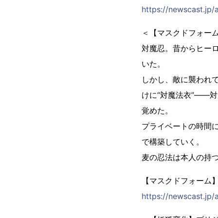
https://newscast.j
＜【マスクドフォー
対魔忍。昔からヒー
いた。
しかし、敵に襲われ
けに“対魔法衣”――
覚めた。
プライベートの時間
で構築していく。
麦の忍法は本人の持
【マスクドフォーム
https://newscast.j