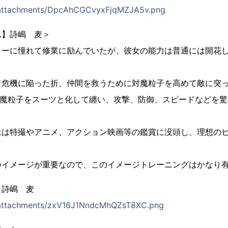
p/attachments/DpcAhCGCvyxFjqMZJA5v.png
ム】詩嶋 麦＞
ローに憧れて修業に励んでいたが、彼女の能力は普通には開花
て危機に陥った折、仲間を救うために対魔粒子を高めて敵に突
対魔粒子をスーツと化して纏い、攻撃、防御、スピードなどを
には特撮やアニメ、アクション映画等の鑑賞に没頭し、理想の
つイメージが重要なので、このイメージトレーニングはかなり
】詩嶋 麦
p/attachments/zxV16J1NndcMhQZsT8XC.png