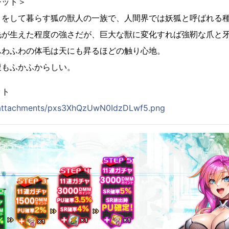
ジット＞
りをして暮らす狐の獣人の一族で、人間界では妖狐と呼ばれる
毛が生えた程度の強さだが、巨大な獣に変化すれば強靭な爪と
ふわふわの体毛は天にも昇るほどの触り心地。
腹もふかふからしい。
ット
p/attachments/pxs3XhQzUwN0IdzDLwf5.png