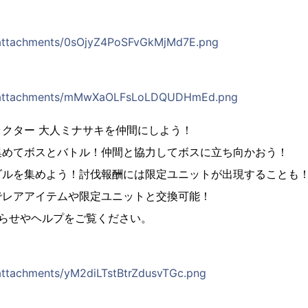
p/attachments/0sOjyZ4PoSFvGkMjMd7E.png
jp/attachments/mMwXaOLFsLoLDQUDHmEd.png
クター 大人ミナサキを仲間にしよう！
集めてボスとバトル！仲間と協力してボスに立ち向かおう！
ダルを集めよう！討伐報酬には限定ユニットが出現することも
でレアアイテムや限定ユニットと交換可能！
知らせやヘルプをご覧ください。
/attachments/yM2diLTstBtrZdusvTGc.png