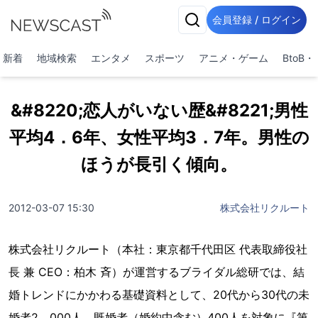
会員登録 / ログイン
新着
地域検索
エンタメ
スポーツ
アニメ・ゲーム
BtoB
&#8220;恋人がいない歴&#8221;男性
平均4．6年、女性平均3．7年。男性の
ほうが長引く傾向。
2012-03-07 15:30
株式会社リクルート
株式会社リクルート（本社：東京都千代田区 代表取締役社
長 兼 CEO：柏木 斉）が運営するブライダル総研では、結
婚トレンドにかかわる基礎資料として、20代から30代の未
婚者2，000人、既婚者（婚約中含む）400人を対象に『第