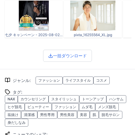
七夕 キャンペーン - 2025-08-02T130320.438.png
pixta_16255564_XL.jpg
一括ダウンロード
ジャンル
:
ファッション
ライフスタイル
コスメ
タグ
:
NAX
カウンセリング
スタイリッシュ
トーンアップ
ハンサム
ヒゲ脱毛
ビューティー
ファッション
ムダ毛
メンズ脱毛
垢抜け
清潔感
男性専用
男性美容
美容
肌
脱毛サロン
身だしなみ
ニュースのシェア
: