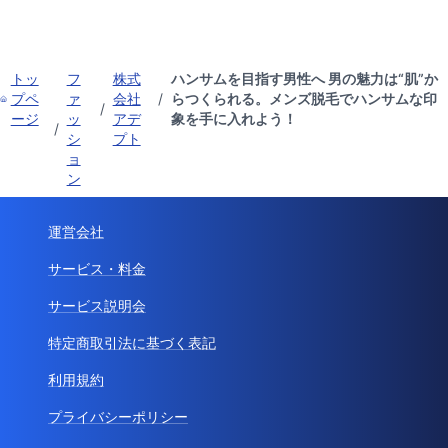
トッ
フ
株式
ハンサムを目指す男性へ 男の魅力は“肌”か
プペ
ァ
会社
/
らつくられる。メンズ脱毛でハンサムな印
/
ージ
ッ
アデ
象を手に入れよう！
/
シ
プト
ョ
ン
運営会社
サービス・料金
サービス説明会
特定商取引法に基づく表記
利用規約
プライバシーポリシー