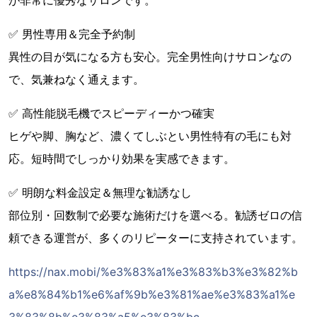
✅ 男性専用＆完全予約制
異性の目が気になる方も安心。完全男性向けサロンなの
で、気兼ねなく通えます。
✅ 高性能脱毛機でスピーディーかつ確実
ヒゲや脚、胸など、濃くてしぶとい男性特有の毛にも対
応。短時間でしっかり効果を実感できます。
✅ 明朗な料金設定＆無理な勧誘なし
部位別・回数制で必要な施術だけを選べる。勧誘ゼロの信
頼できる運営が、多くのリピーターに支持されています。
https://nax.mobi/%e3%83%a1%e3%83%b3%e3%82%b
a%e8%84%b1%e6%af%9b%e3%81%ae%e3%83%a1%e
3%83%8b%e3%83%a5%e3%83%bc