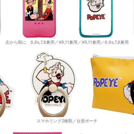
左から順に 6,6s,7,8兼用／XR,11兼用／XR,11兼用／6,6s,7,8兼用
スマホリング2種類／台形ポーチ