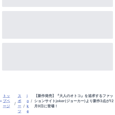
トッ
ス
j
【新作発売】『大人のオトコ』を追求するファッ
プペ
ポ
o
/
ションサイトjoker(ジョーカー)より新作3点が12
/
ージ
ー
/
k
月9日に登場！
ツ
e