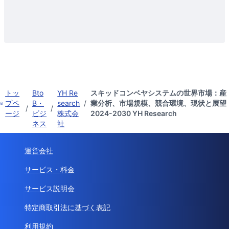
トッ
Bto
YH Re
スキッドコンベヤシステムの世界市場：産
プペ
B・
search
/
業分析、市場規模、競合環境、現状と展望
/
/
ージ
ビジ
株式会
2024-2030 YH Research
ネス
社
運営会社
サービス・料金
サービス説明会
特定商取引法に基づく表記
利用規約