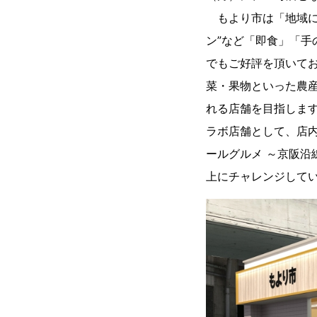
もより市は「地域に役
ン”など「即食」「手
でもご好評を頂いて
菜・果物といった農
れる店舗を目指します
ラボ店舗として、店
ールグルメ ～京阪
上にチャレンジして