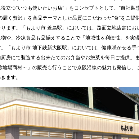
立つ“いつも使いたいお店”」をコンセプトとして、“自社製惣菜
の届く贅沢」を商品テーマとした品質にこだわった“食”をご提
おります。「もより市 萱島駅」においては、路面立地店舗にお
産物や、冷凍食品も品揃えすることで「地域性＆利便性」を実
。「もより市 地下鉄新大阪駅」においては、健康咲かせる手
内厨房にて製造する出来たてのお弁当やお惣菜を毎日ご提供。
沿線地場商材～」の販売も行うことで京阪沿線の魅力も発信し、
いきます。