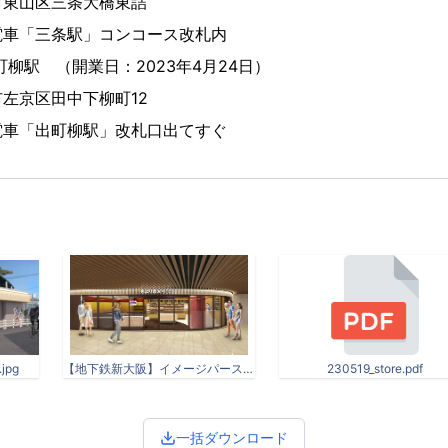
山区三条大橋東詰
条駅」コンコース改札内
柳駅 （開業日：2023年4月24日）
京区田中下柳町12
町柳駅」改札口出てすぐ
pg
【地下鉄新大阪】イメージパース.jpg
230519_store.pdf
一括ダウンロード