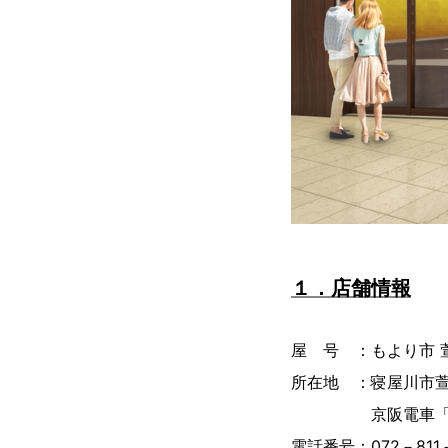
１．店舗情報
屋 号 ：もより市 
所在地 ：寝屋川市萱島
京阪電車「萱島
電話番号：072－811－