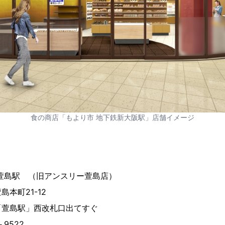
食の商店「もより市 地下鉄新大阪駅」店舗イメージ
萱島駅 （旧アンスリー萱島店）
本町21-12
駅」西改札口出てすぐ
9522