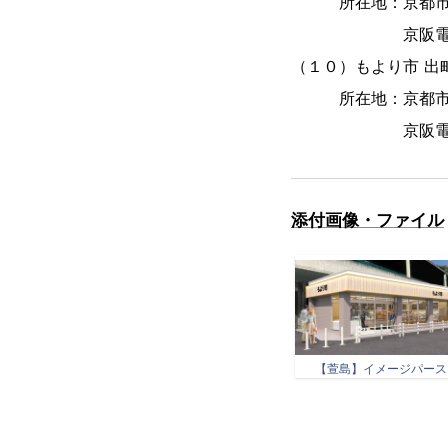
所在地：京都市東
京阪電車「三
（１０）もより市 出町
所在地：京都市左
京阪電車「出
添付画像・ファイル
【萱島】イメージパース.j