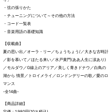
・弦の張りかた
・チューニングについて～その他の方法
・コード一覧表
・音楽用語の基礎知識
【収載曲】
夏の思い出／オーラ・リー／ちょうちょう/／大きな古時計
／影を慕いて／ほたる来い／水戸黄門(ああ人生に涙あり)
／モルダウ／G線上のアリア／美しく青きドナウ／白鳥の
湖から 情景／トロイメライ／ロンドンデリーの歌／愛のロ
マンス
-全14曲-
【商品詳細】
定価：1,980円(10％税込)