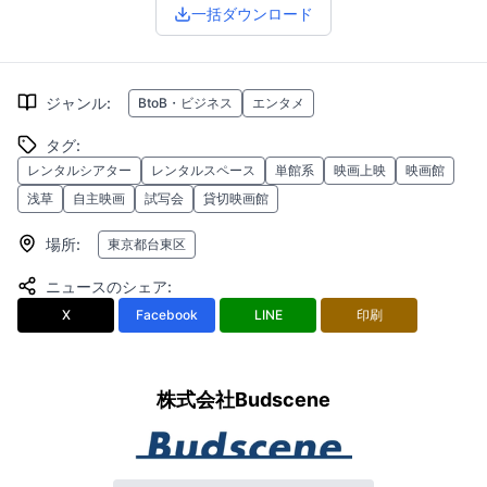
一括ダウンロード
ジャンル
:
BtoB・ビジネス
エンタメ
タグ
:
レンタルシアター
レンタルスペース
単館系
映画上映
映画館
浅草
自主映画
試写会
貸切映画館
場所
:
東京都台東区
ニュースのシェア
:
X
Facebook
LINE
印刷
株式会社Budscene