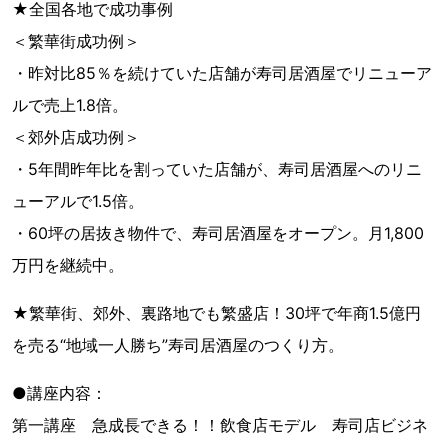
★全国各地で成功事例
＜繁華街成功例＞
・昨対比85％を続けていた店舗が寿司居酒屋でリニューア
ルで売上1.8倍。
＜郊外店成功例＞
・5年間昨年比を割っていた店舗が、寿司居酒屋へのリニ
ューアルで1.5倍。
・60坪の居抜き物件で、寿司居酒屋をオープン。月1,800
万円を継続中。
★繁華街、郊外、裏路地でも繁盛店！30坪で年商1.5億円
を売る“地域一人勝ち”寿司居酒屋のつくり方。
●講座内容：
第一講座 急成長できる！！飲食店モデル 寿司店ビジネ