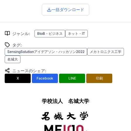
一括ダウンロード
ジャンル
:
BtoB・ビジネス
ネット・IT
タグ
:
SensingSolutionアイデアソン・ハッカソン2022
メカトロニクス工学
名城大
ニュースのシェア
:
X
Facebook
LINE
印刷
学校法人 名城大学