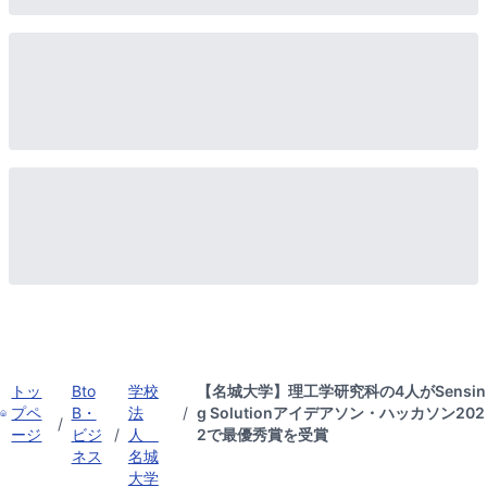
トッ
Bto
学校
【名城大学】理工学研究科の4人がSensin
プペ
B・
法
/
g Solutionアイデアソン・ハッカソン202
/
ージ
ビジ
/
人
2で最優秀賞を受賞
ネス
名城
大学