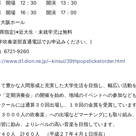
12：30 開演 13：30
場 16：30 開演 17：00
大阪ホール
円(全席指定)※近大生・未就学児は無料
部直通電話でお申込みください。)
721-9260
p://www.d1.dion.ne.jp/~kinsui/39thpopsticketorder.html
】
じて豊かな人間形成と充実した大学生活を目指し、幅広い活動
や「定期演奏会」の開催を始め、地域のイベントへの参加など
ンクールには通算３０回出場し、１９回の金賞を受賞していま
「３０００人の吹奏楽」への出場などマーチングにも取り組み
練習に励み、よりレベルの高い音楽を目指しています。
女４０人 計６０人 （平成２７年４月１日現在）