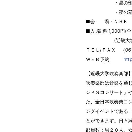
・昼の部 開場 
・夜の部 開
■会 場：ＮＨＫ 
■入 場 料:1,000
(近畿大学吹奏楽
ＴＥＬ/ＦＡＸ （06）6
ＷＥＢ予約
htt
【近畿大学吹奏楽部
吹奏楽部は音楽を通
ＯＰＳコンサート」
た、全日本吹奏楽コ
ングイベントである
とができます。日々
部員数：男２０人、