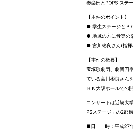
奏楽部とPOPS ス
【本件のポイント】
● 学生ステージと
● 地域の方に音
● 宮川彬良さん(指
【本件の概要】
宝塚歌劇団、劇団四
ている宮川彬良さん
ＨＫ大阪ホールでの
コンサートは近畿大
PSステージ」の2部
■日 時：平成27年(