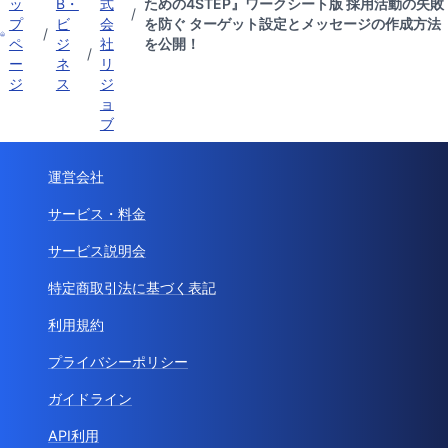
ッ
B・
式
ための4STEP』ワークシート版 採用活動の失敗
/
プ
ビ
会
を防ぐ ターゲット設定とメッセージの作成方法
/
ペ
ジ
社
を公開！
/
ー
ネ
リ
ジ
ス
ジ
ョ
ブ
運営会社
サービス・料金
サービス説明会
特定商取引法に基づく表記
利用規約
プライバシーポリシー
ガイドライン
API利用