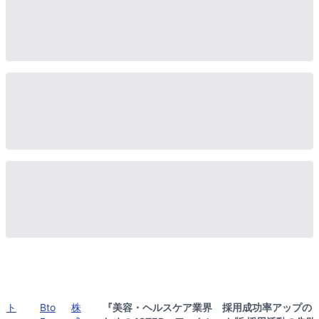
ト
Bto
株
『美容・ヘルスケア業界 採⽤成功率アップの