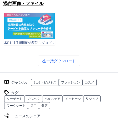
添付画像・ファイル
2211_11月15日配信希望_リジョブ_記事原稿_ターゲット設定_画像.png
一括ダウンロード
ジャンル
:
BtoB・ビジネス
ファッション
コスメ
タグ
:
ターゲット
ノウハウ
ヘルスケア
メッセージ
リジョブ
ワークシート
採用
美容
ニュースのシェア
: