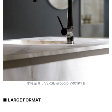
水栓金具：VERSE grooglo VR01K1 B
■ LARGE FORMAT