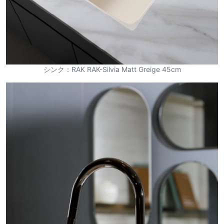
シンク：RAK RAK-Silvia Matt Greige 45cm