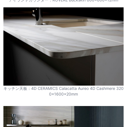
キッチン天板：4D CERAMICS Calacatta Aureo 4D Cashmere 320
0×1600×20mm