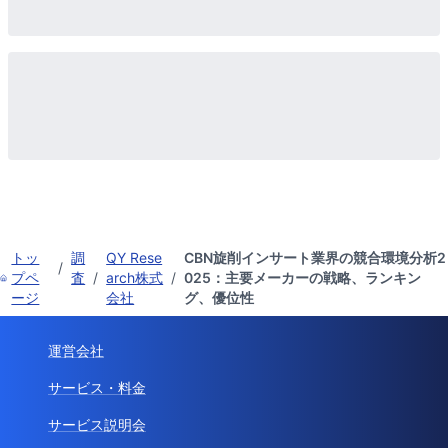
トッ
調
QY Rese
CBN旋削インサート業界の競合環境分析2
/
プペ
査
/
arch株式
/
025：主要メーカーの戦略、ランキン
ージ
会社
グ、優位性
運営会社
サービス・料金
サービス説明会