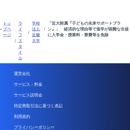
トッ
ラ
学校
「近大附属『子どもの未来サポートプラ
プペ
イ
法人
/
ン』」 経済的な理由等で進学が困難な生徒
/
ージ
フ
近畿
に入学金・授業料・寮費等を免除
/
ス
大学
タ
イ
ル
運営会社
サービス・料金
サービス説明会
特定商取引法に基づく表記
利用規約
プライバシーポリシー