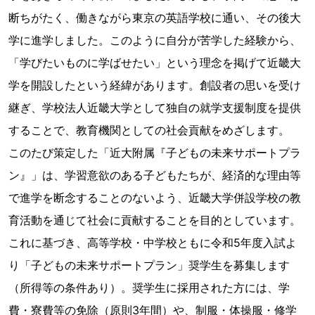
断ちがたく、働きながら東京の英語学校に通い、その後大
学に進学しました。このように自分が苦学した経験から、
「学びたいものに学ばせたい」という理念を掲げて近畿大
学を開設したという経緯があります。創設者の思いを受け
継ぎ、学校法人近畿大学として独自の就学支援制度を提供
することで、教育機関としての社会貢献をめざします。
このたび策定した「近大附属『子どもの未来サポートプラ
ン』」は、学習意欲のある子どもたちが、経済的な理由等
で進学を断念することのないよう、近畿大学併設学校の教
育活動を通じて社会に貢献することを目的としています。
これに基づき、高等学校・中学校ともに令和5年度入試よ
り「子どもの未来サポートプラン」奨学生を募集します
（所得等の条件あり）。奨学生に採用された方には、学
費・寮費等の免除（原則3年間）や、制服・体操服・修学