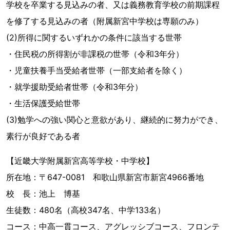
学校を卒業する見込みの者、又は義務教育学校の前期課程
を修了する見込みの者（附属新宮中学校は専願のみ）
(2)所得に関するいずれかの条件に該当する世帯
・住民税の所得割が非課税の世帯（令和3年分）
・児童扶養手当受給者世帯（一部支給者を除く）
・就学援助受給者世帯（令和3年分）
・生活保護受給世帯
(3)勉学への強い関心と意欲があり、継続的に努力ができ、
素行が良好である者
【近畿大学附属新宮高等学校・中学校】
所在地：〒647-0081 和歌山県新宮市新宮4966番地
校 長：池上 博基
生徒数：480名（高校347名、中学133名）
コース：中高一貫コース、アグレッシブコース、フロンテ