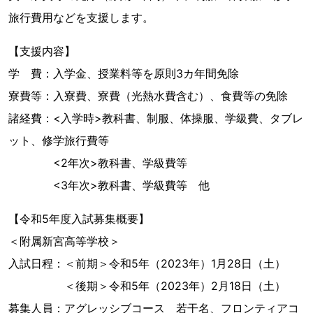
旅行費用などを支援します。
【支援内容】
学 費：入学金、授業料等を原則3カ年間免除
寮費等：入寮費、寮費（光熱水費含む）、食費等の免除
諸経費：<入学時>教科書、制服、体操服、学級費、タブレ
ット、修学旅行費等
<2年次>教科書、学級費等
<3年次>教科書、学級費等 他
【令和5年度入試募集概要】
＜附属新宮高等学校＞
入試日程：＜前期＞令和5年（2023年）1月28日（土）
＜後期＞令和5年（2023年）2月18日（土）
募集人員：アグレッシブコース 若干名、フロンティアコ