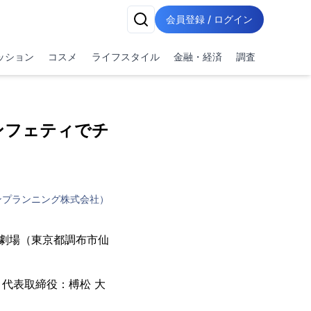
会員登録 / ログイン
ッション
コスメ
ライフスタイル
金融・経済
調査
ンフェティでチ
ンプランニング株式会社）
がわ劇場（東京都調布市仙
代表取締役：榑松 大