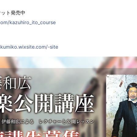
ケット発売中
.com/kazuhiro_ito_course
nkumiko.wixsite.com/-site