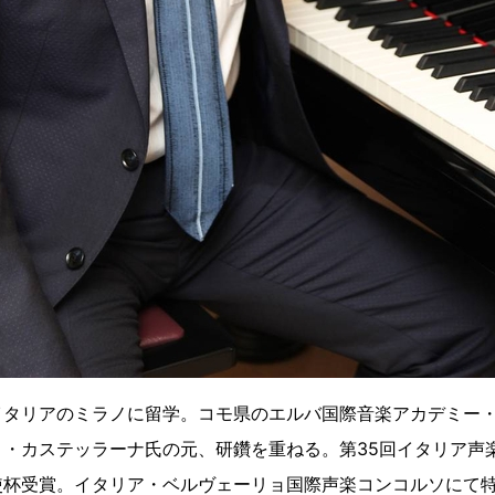
イタリアのミラノに留学。コモ県のエルバ国際音楽アカデミー
コ・カステッラーナ氏の元、研鑽を重ねる。第35回イタリア声
使杯受賞。イタリア・ベルヴェーリョ国際声楽コンコルソにて