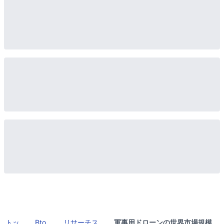
トッ
Bto
リサーチス
軍事用ドローンの世界市場規模