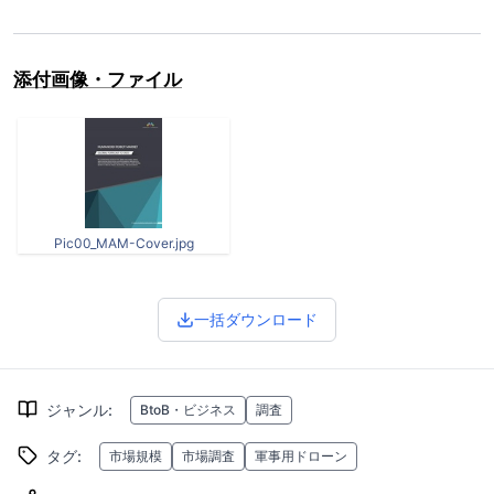
添付画像・ファイル
Pic00_MAM-Cover.jpg
一括ダウンロード
ジャンル
:
BtoB・ビジネス
調査
タグ
:
市場規模
市場調査
軍事用ドローン