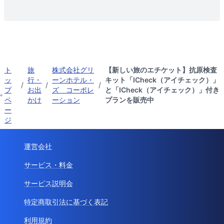
ト
旅
株式会社グリ
【新しい旅のエチケット】抗原検査
ッ
行・
ーンホテル・
キット「ICheck（アイチェック）」
/
/
/
プ
お出
ズ コーポレ
と「ICheck（アイチェック）」付き
ペ
かけ
ーション
プランを販売中
ー
ジ
運営会社
サービス・料金
サービス説明会
特定商取引法に基づく表記
利用規約