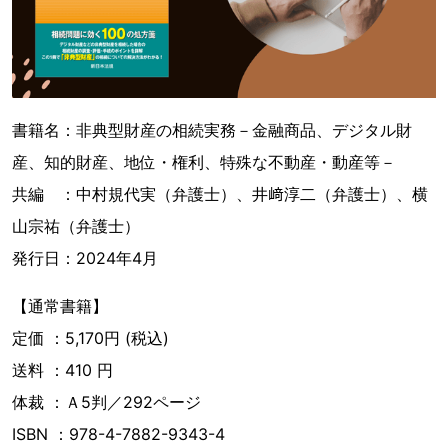
書籍名：非典型財産の相続実務－金融商品、デジタル財
産、知的財産、地位・権利、特殊な不動産・動産等－
共編 ：中村規代実（弁護士）、井﨑淳二（弁護士）、横
山宗祐（弁護士）
発行日：2024年4月
【通常書籍】
定価 ：5,170円 (税込)
送料 ：410 円
体裁 ：Ａ5判／292ページ
ISBN ：978-4-7882-9343-4