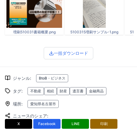
増刷510031書籍概要.png
5100315増刷サンプル-1.png
51
一括ダウンロード
ジャンル
:
BtoB・ビジネス
タグ
:
不動産
相続
財産
遺言書
金融商品
場所
:
愛知県名古屋市
ニュースのシェア
:
X
Facebook
LINE
印刷