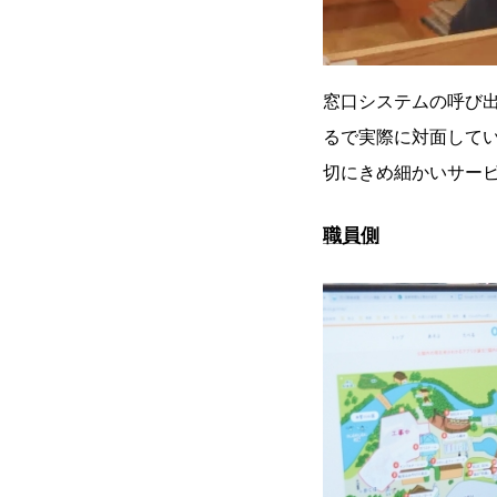
窓口システムの呼び
るで実際に対面して
切にきめ細かいサー
職員側