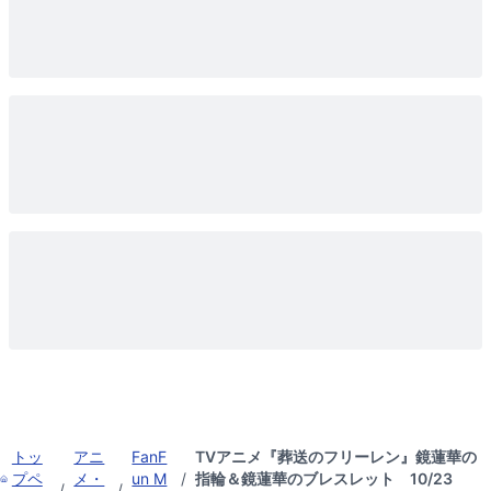
トッ
アニ
FanF
TVアニメ『葬送のフリーレン』鏡蓮華の
プペ
メ・
un M
/
指輪＆鏡蓮華のブレスレット 10/23
/
/