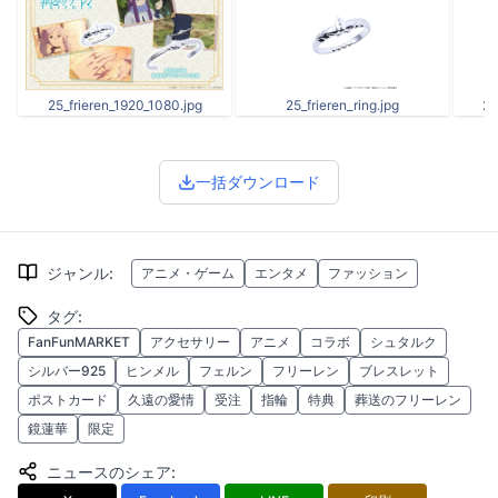
25_frieren_1920_1080.jpg
25_frieren_ring.jpg
25
一括ダウンロード
ジャンル
:
アニメ・ゲーム
エンタメ
ファッション
タグ
:
FanFunMARKET
アクセサリー
アニメ
コラボ
シュタルク
シルバー925
ヒンメル
フェルン
フリーレン
ブレスレット
ポストカード
久遠の愛情
受注
指輪
特典
葬送のフリーレン
鏡蓮華
限定
ニュースのシェア
: