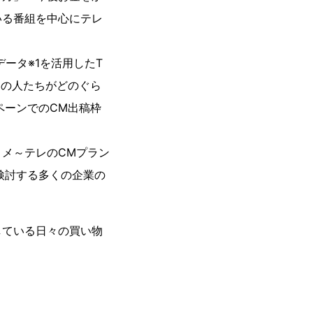
いる番組を中心にテレ
ータ※1を活用したT
ーの人たちがどのぐら
ペーンでのCM出稿枠
メ～テレのCMプラン
検討する多くの企業の
集している日々の買い物