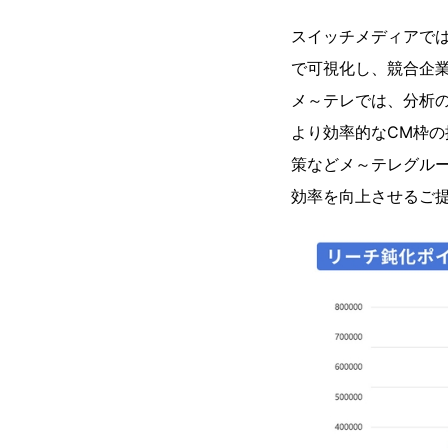
スイッチメディアで
で可視化し、競合企
メ～テレでは、分析
より効率的なCM枠
策などメ～テレグル
効率を向上させるご