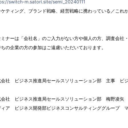
ps://switch-m.satori.site/semi_20240111
ーケティング、ブランド戦略、経営戦略に携わっている／これ
セミナーは「会社名」のご入力がない方や個人の方、調査会社・
持ちの企業の方の参加はご遠慮いただいております。
式会社 ビジネス推進局セールスソリューション部 主事 ビ
式会社 ビジネス推進局セールスソリューション部 梅野凌矢
ディア ビジネス開発部ビジネスコンサルティンググループ 