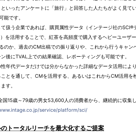
」といったアンケートに「旅行」と回答した人たちがよく見て
可能です。
て扱う企業であれば、購買属性データ（インテージ社のSCI®デ
タ）を活用することで、紅茶を高頻度で購入するヘビーユーザ
るのか、過去のCM出稿での振り返りや、これから行うキャン
ン後にTVAL上での結果確認、レポーティングも可能です。
の性年代データだけでは分からなかった詳細なデータ活用により
ることを通して、CMを活用する、あるいはこれからCM活用を
します。
、全国15歳～79歳の男女53,600人の消費者から、継続的に収
www.intage.co.jp/service/platform/sci/
ルのトータルリーチを最大化するご提案