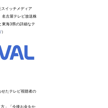
社スイッチメディア
、名古屋テレビ放送株
と東海3県の詳細なテ
/
）
わせたテレビ視聴者の
し方」「今後お金をか