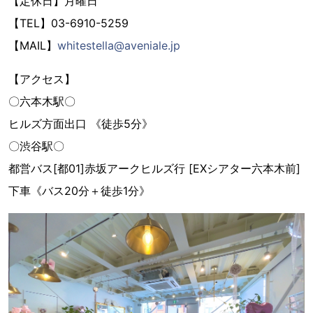
【定休日】月曜日
【TEL】03-6910-5259
【MAIL】
whitestella@aveniale.jp
【アクセス】
〇六本木駅〇
ヒルズ方面出口 《徒歩5分》
〇渋谷駅〇
都営バス[都01]赤坂アークヒルズ行 [EXシアター六本木前]
下車《バス20分＋徒歩1分》