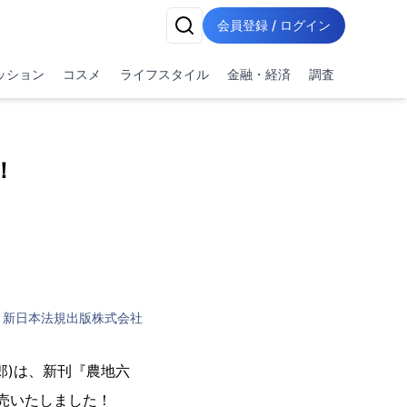
会員登録 / ログイン
ッション
コスメ
ライフスタイル
金融・経済
調査
！
新日本法規出版株式会社
郎)は、新刊『農地六
発売いたしました！