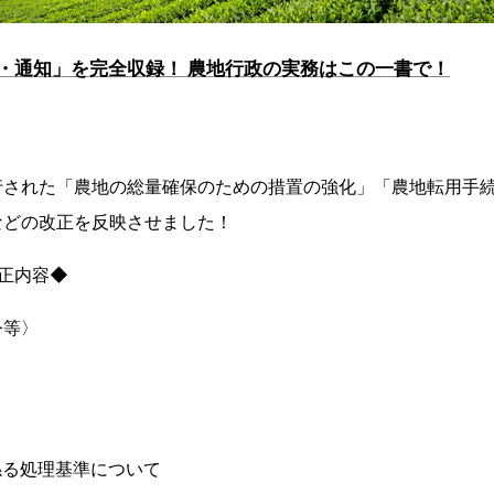
・通知」を完全収録！ 農地行政の実務はこの一書で！
行された「農地の総量確保のための措置の強化」「農地転用手
などの改正を反映させました！
正内容◆
令等〉
係る処理基準について