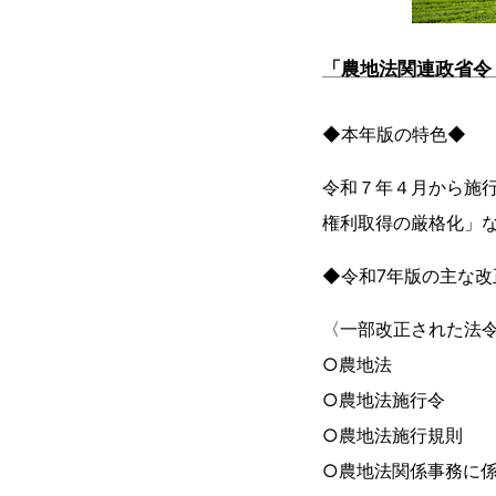
「農地法関連政省令
◆本年版の特色◆
令和７年４月から施
権利取得の厳格化」
◆令和7年版の主な改
〈一部改正された法
○農地法
○農地法施行令
○農地法施行規則
○農地法関係事務に