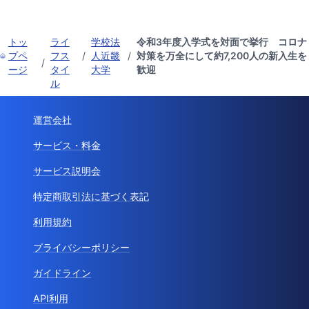
トッ
ライ
学校法
令和3年度入学式を対面で挙行 コロナ
プペ
フス
/
人近畿
/
対策を万全にして約7,200人の新入生を
/
ージ
タイ
大学
歓迎
ル
運営会社
サービス・料金
サービス説明会
特定商取引法に基づく表記
利用規約
プライバシーポリシー
ガイドライン
API利用