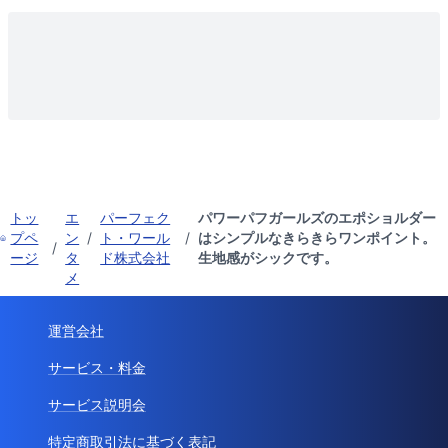
トッ
エ
パーフェク
パワーパフガールズのエポショルダー
プペ
ン
/
ト・ワール
/
はシンプルなきらきらワンポイント。
/
ージ
タ
ド株式会社
生地感がシックです。
メ
運営会社
サービス・料金
サービス説明会
特定商取引法に基づく表記